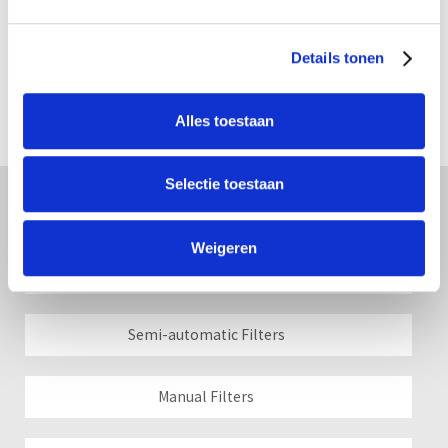
UDI screen filters are available as in-line and as
angled filters. This safety can be further increased
Details tonen
by using a second inner filter. The...
Show Details
Alles toestaan
Selectie toestaan
Filters
Weigeren
Automatic Filters
Semi-automatic Filters
Manual Filters