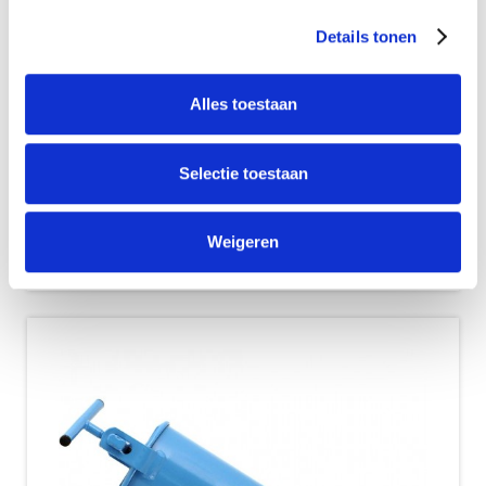
Details tonen
HandiMatic
Alles toestaan
UDI HandiMatic ist ein Siebfilter mit einfachem
Selectie toestaan
Reinigungsmechanismus. Dieses Filter kann
während der Filterung gespült werden,...
Weigeren
Zeige Details