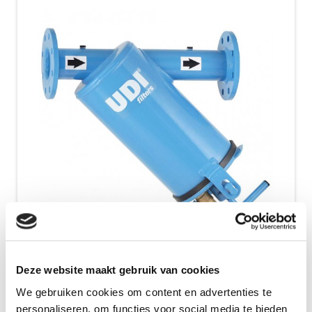
Kontrollfilter Serie 1900
Deze website maakt gebruik van cookies
We gebruiken cookies om content en advertenties te
Kontrollfilter werden häufig zum Schutz von
personaliseren, om functies voor social media te bieden