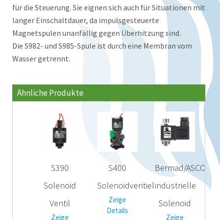
für die Steuerung. Sie eignen sich auch für Situationen mit
langer Einschaltdauer, da impulsgesteuerte
Magnetspulen unanfällig gegen Überhitzung sind.
Die S982- und S985-Spule ist durch eine Membran vom
Wasser getrennt.
Ähnliche Produkte
S390
S400
Bermad/ASCO
Solenoid
Solenoidventiel
industrielle
Zeige
Ventil
Solenoid
Details
Zeige
Zeige