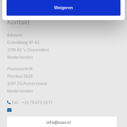
Sitemap
Weigeren
Kontakt
Adresse
Griendweg 47-61
3295 KV 's-Gravendeel
Niederlanden
Postanschrift
Postbus 5629
3297 ZG Puttershoek
Niederlanden
Tel.: +31 78 673 14 77
info@uvar.nl