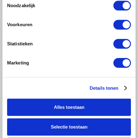
Regelventile
Noodzakelijk
Wassermesser
Voorkeuren
Be- und Entlüftungsventil
Statistieken
Regelung und bedienung
Marketing
Pilot Solenoids & Zubehör
Details tonen
Lieferungsbedingungen
Alles toestaan
Disclaimer
Selectie toestaan