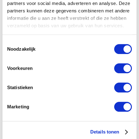
Downloads
partners voor social media, adverteren en analyse. Deze
partners kunnen deze gegevens combineren met andere
Produktinformation Filterkessel
informatie die u aan ze heeft verstrekt of die ze hebben
verzameld op basis van uw gebruik van hun services.
Anleitung Filterkessel
Toestemmingsselectie
Noodzakelijk
Produktanwendungen
Neu
Agenda
Voorkeuren
No items found.
Statistieken
Marketing
Details tonen