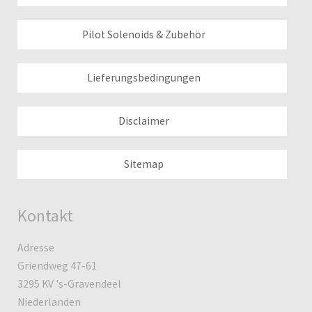
Pilot Solenoids & Zubehör
Lieferungsbedingungen
Disclaimer
Sitemap
Kontakt
Adresse
Griendweg 47-61
3295 KV 's-Gravendeel
Niederlanden