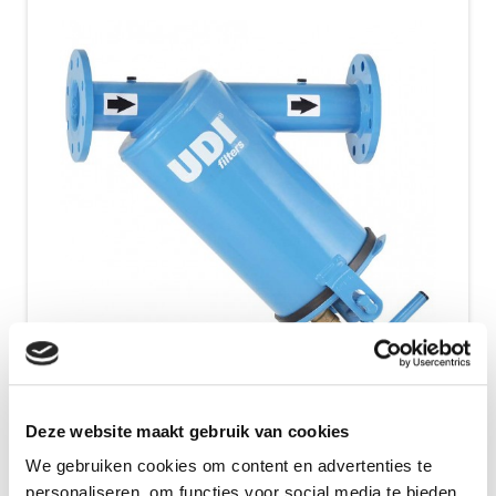
Controlefilters 1900 serie
Deze website maakt gebruik van cookies
We gebruiken cookies om content en advertenties te
Controlefilters worden veelal als
personaliseren, om functies voor social media te bieden