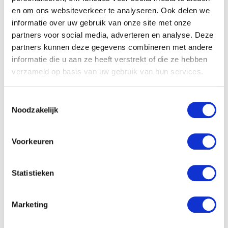
beveiligingsonderdeel van een installatie
en om ons websiteverkeer te analyseren. Ook delen we
toegepast. Alle vuildelen boven een bepaalde
informatie over uw gebruik van onze site met onze
afmeting worden...
partners voor social media, adverteren en analyse. Deze
partners kunnen deze gegevens combineren met andere
Toon Details
informatie die u aan ze heeft verstrekt of die ze hebben
verzameld op basis van uw gebruik van hun services.
Toestemmingsselectie
Noodzakelijk
Voorkeuren
Statistieken
Marketing