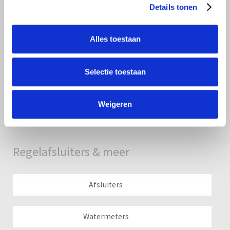
Details tonen
Ringenfilters
Alles toestaan
Seperators / zandafscheiding
Selectie toestaan
Aanzuigfilters & strainers
Weigeren
Mediafilters & zandfilters
Regelafsluiters & meer
Afsluiters
Watermeters