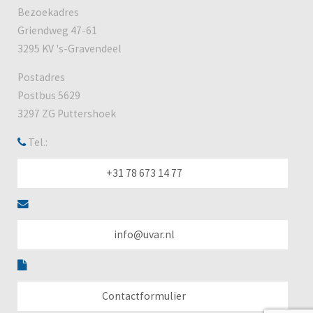
Bezoekadres
Griendweg 47-61
3295 KV 's-Gravendeel
Postadres
Postbus 5629
3297 ZG Puttershoek
Tel.:
+31 78 673 14 77
info@uvar.nl
Contactformulier