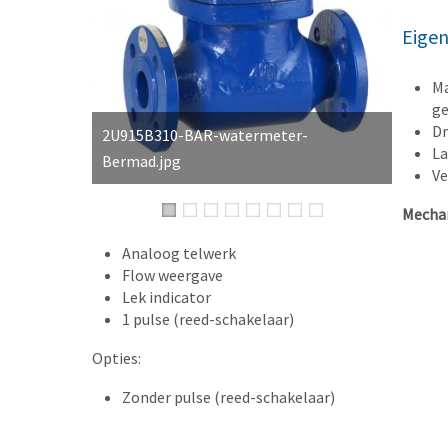
Eige
Ma
ge
Dr
2U915B310-BAR-watermeter-
La
Bermad.jpg
Ve
Mechan
Analoog telwerk
Flow weergave
Lek indicator
1 pulse (reed-schakelaar)
Opties:
Zonder pulse (reed-schakelaar)