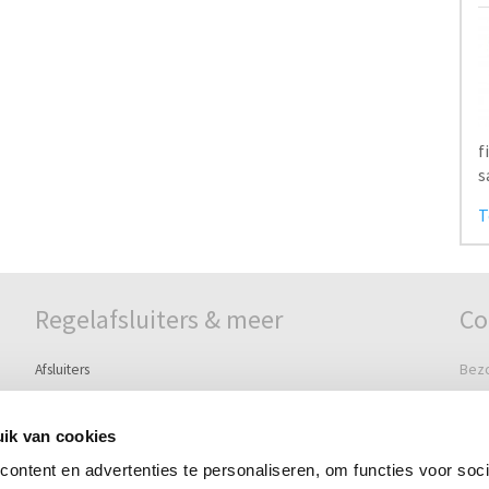
Regelafsluiters & meer
Co
Afsluiters
Bez
Watermeters
Grie
Ontluchters & beluchters
3295
ik van cookies
Schakelaars & controllers
ontent en advertenties te personaliseren, om functies voor soci
Post
Pilots, Solenoids & Accessoires