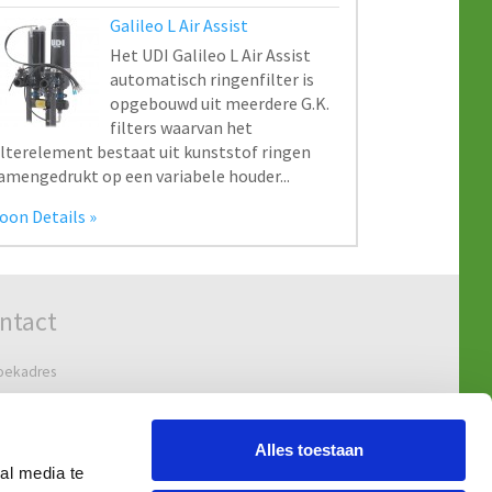
ntact
oekadres
ndweg 47-61
 KV 's-Gravendeel
Alles toestaan
al media te
adres