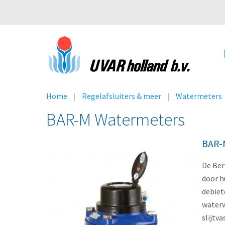
Home
Regelafsluiters & meer
Watermeters
BAR-M Watermeters
BAR-
De Ber
door h
debiet
waterw
slijtv