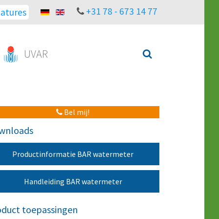
+31 78 - 673 14 77
atures
UVAR
Bel mij!
wnloads
Productinformatie BAR watermeter
Handleiding BAR watermeter
oduct toepassingen