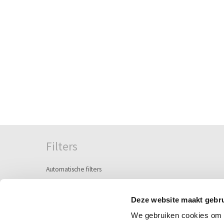
Filters
Automatische filters
Semi-automatische filters
Handbediende filters
Deze website maakt gebru
We gebruiken cookies om c
Zeeffilters